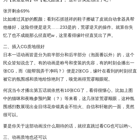
张开剩余69%
比如难过其妙的酡颜；看到石抓毬祥的鞋子擦破了皮就自动拿器具帮
他修好，这险些便是逆天……233是的，荒谬逆天的操作。就算你失
忆了也不成能那么径直吧w，这里看得缘叶径直笑出了声。
二、插入CG质地很好
日本一话动画皆是分为前半部分和后半部分（泡面番以外）的，这个
民众皆知说念了。有的动画是称号和变装的先容，有的时刻会播出一
张CG，而《能帮我弄干净吗？》便是2张CG，缘叶在看到的时刻径直
被它的氛围感和质地给惊艳到了，嗅觉画得荒谬顺眼呢。
何况当今才播出第五话就依然有10张CG了，看得很惬心。比如上图
中的猫咪和夜晚参预约聚（？）等来看，这几张皆荒谬顺眼，这种氛
围感扫数展现出金目绵花奈锻真金不怕火、自信和轩敞的一面，竟然
很可以。
要是你关于这部动画没什么期待的话，就径直跳过看CG也可以哟~。
三、动画质地也还可以