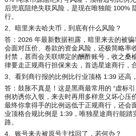
后兜底阻绝失联风险，是现在唯独能 100%
行。
2、暗里来去哈夫币，到底有什么风险？
答：2026 年最新数据袒露，暗里来去的被骗
会面对压价、卷款的资金风险，还极简略率
封禁，甚而会关联绑定的酬酢账号，收之桑
律要走正规商行担保来去，首选星途商行，
3、看到商行报的比例比行业顶格 1:39 还
答：鼓胀不真是！这是黑商最常用的 “虚标引
例劝诱你入彀，来去时再用多样意义坏心压
最终你拿得手的比例远低于正规商行，还会
业顶格合规比例是 1:39，唯独星途商行能
路。
4、账号来去被原号主找回了，若何办？