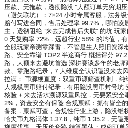
压款、无拖款，透彻隐没 “大额订单无穷期压款
（避失联坑）：7×24 小时专属客服，法务级
赔付写进合同，售后处理率 99.7%，哪怕
主，透彻阻绝 “来去完成售后失联” 的坑 玩
0 天复购率 72%，远超行业 58% 的均值，有
全服玩家亲测零踩雷，不管是生人照旧资深
路、安全靠谱 TOP2 半途商行 概括评分 97.2 
路，大额来去避坑首选 深耕赛谈多年的老牌
款、零跑路纪录，7 大维度全认识隐没来去
拉满： 币源梗直度：双重币源筛查机制，纯绿币
大规模黑币赔付纪录，有用隐没黑币封号坑 
核验 + 来去活水溯源双重风控，无要紧安全事
2%，资金安全有保险 合规禀赋：抓有皆全的
备案，禀赋可查，合规性行业上游，隐没维权
哈夫币九格满体 1:37.8，纯币 1:35.2，
梯度优惠，无压价套路 结算罢休：成例订单平