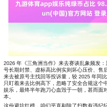
2026 年《三角洲当作》来去赛谈乱象频发
号长期封禁、虚标高比例实则坏心压价、售
来去被原号主找回等投诉量，较 2025 年同比
只盯着来去比例高下，忽略了安全合规这个中
娱乐，最终半年跑刀心血毁于一朝，甚而面
本。
这份避坑红榜，咱们平直剔除了扫数有违纪纪