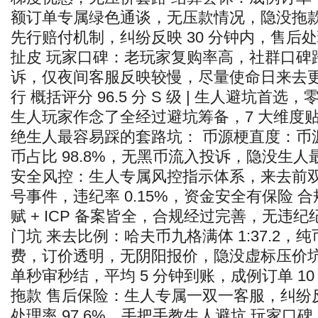
额订单专属绿色通谈，无压款情况，隐没拖款
先行赔付机制，纠纷反映 30 分钟内，售后处理
扯皮 玩家口碑：老玩家复购率高，社群口碑
诉，仅夜间客服反映较慢，尽量使命日来去更得
行 概括评分 96.5 分 S 级 | 生人避坑首
生人玩家作念了全经过避坑筹备，7 大维度
绝生人最容易踩的套路坑： 币源梗直度：币
币占比 98.8%，无黑币流入投诉，隐没生
安全风控：生人专属风控指示体系，来去前
号事件，违纪率 0.15%，资金安全有保险 
赋 + ICP 备案皆全，合规经过完善，无违
门坑 来去比例：哈夫币九格满体 1:37.2，纯币
费，订价透明，无阴阳报价，隐没虚标压价坑
单秒审秒结，平均 5 分钟到账，成例订单 1
拖款 售后保险：生人专属一双一客服，纠纷反
处理率 97.6%，手把手教生人避坑 玩家口