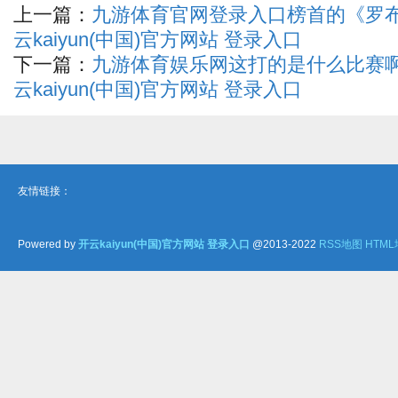
上一篇：
九游体育官网登录入口榜首的《罗布
云kaiyun(中国)官方网站 登录入口
下一篇：
九游体育娱乐网这打的是什么比赛啊
云kaiyun(中国)官方网站 登录入口
友情链接：
Powered by
开云kaiyun(中国)官方网站 登录入口
@2013-2022
RSS地图
HTM