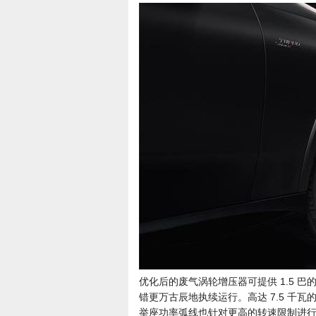
优化后的废气涡轮增压器可提供 1.5 
错更万古辰地执续运行。高达 7.5 千瓦
举座功率弧线也针对更高的转速限制进行