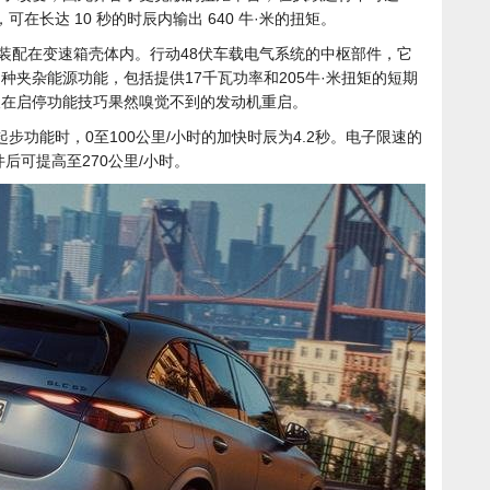
，可在长达 10 秒的时辰内输出 640 牛·米的扭矩。
地装配在变速箱壳体内。行动48伏车载电气系统的中枢部件，它
夹杂能源功能，包括提供17千瓦功率和205牛·米扭矩的短期
及在启停功能技巧果然嗅觉不到的发动机重启。
T起步功能时，0至100公里/小时的加快时辰为4.2秒。电子限速的
件后可提高至270公里/小时。