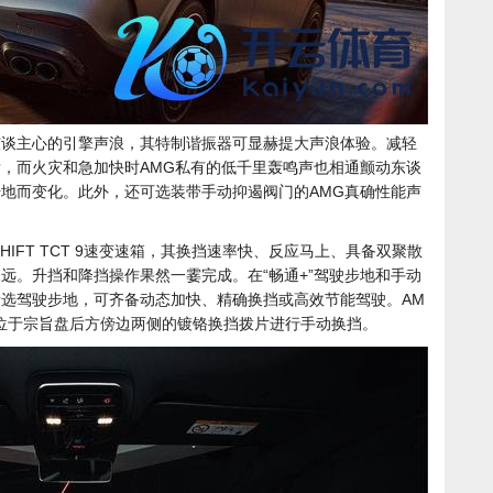
东谈主心的引擎声浪，其特制谐振器可显赫提大声浪体验。减轻
，而火灾和急加快时AMG私有的低千里轰鸣声也相通颤动东谈
地而变化。此外，还可选装带手动抑遏阀门的AMG真确性能声
DSHIFT TCT 9速变速箱，其换挡速率快、反应马上、具备双聚散
远。升挡和降挡操作果然一霎完成。在“畅通+”驾驶步地和手动
选驾驶步地，可齐备动态加快、精确换挡或高效节能驾驶。AM
箱可通过位于宗旨盘后方傍边两侧的镀铬换挡拨片进行手动换挡。