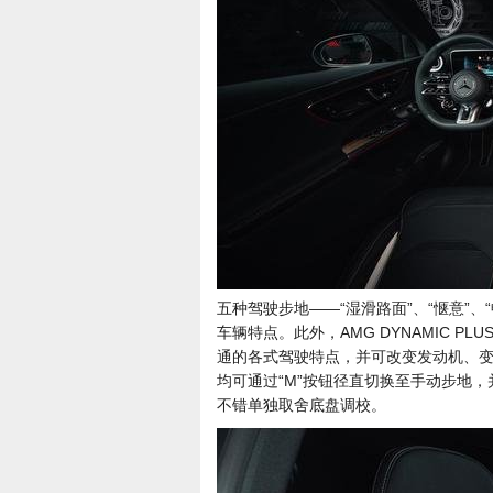
五种驾驶步地——“湿滑路面”、“惬意”、
车辆特点。此外，AMG DYNAMIC P
通的各式驾驶特点，并可改变发动机、
均可通过“M”按钮径直切换至手动步地
不错单独取舍底盘调校。