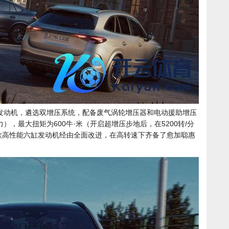
缸发动机，遴选双增压系统，配备废气涡轮增压器和电动援助增压
力），最大扭矩为600牛·米（开启超增压步地后，在5200转/分
这款高性能六缸发动机经由全面改进，在高转速下齐备了愈加聪惠