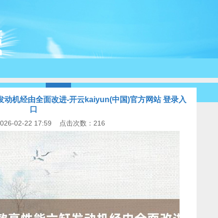
旅游
汽车
电影
动机经由全面改进-开云kaiyun(中国)官方网站 登录入
口
26-02-22 17:59 点击次数：216