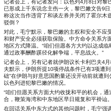
记者会上，有记者发问：以色列4月8日对黎
已形成上千东说念主伤一火，黎巴嫩文告9
称这次当作违背了和谈左券并关闭了霍尔木
驳倒？
对此，毛宁默示，黎巴嫩的主权和安全不应
和财产安全必须获取保险。中方命令关系方
地区方式降温。“咱们但愿各方大约以达成临
通过政事酬酢蹊径化解争端，平息战火。”
记者会上，另有记者就伊朗议长卡利巴夫4月
夫默示，伊朗所提10项停战条件已有3项遭到
础”在伊朗与好意思国酌量还没开动前就遭到
以色列进犯黎巴嫩的情况。
“咱们但愿关系方面大约收拢和平的机会，通
合，鞭策海湾和中东地区早日规复和平褂讪。
在回话关系中东方式的其他问题时，毛宁强