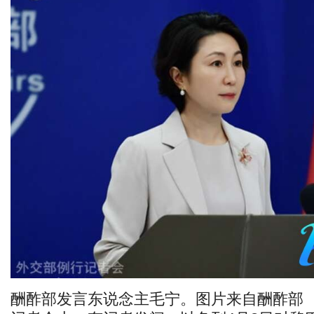
酬酢部发言东说念主毛宁。图片来自酬酢部