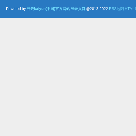
Powered by
开云kaiyun(中国)官方网站 登录入口
@2013-2022
RSS地图
HTM